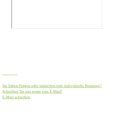
Sie haben Fragen?
Nehmen Sie Kontakt
mit uns auf!
E-Mail
Sie haben Fragen oder wünschen eine individuelle Beratung?
Schreiben Sie uns gerne eine E-Mail!
E-Mail schreiben
Telefon
Gerne sind wir auch telefonisch für Sie erreichbar (Montag bis