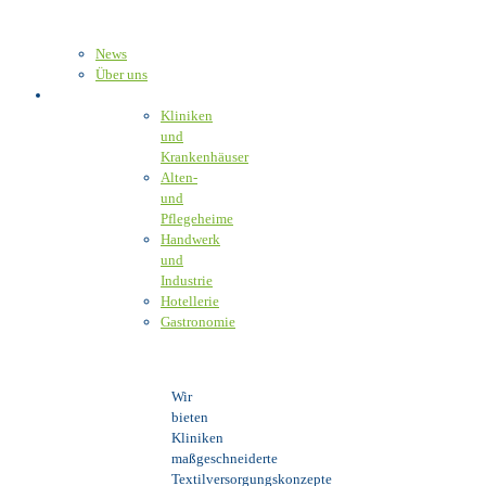
News
Über uns
Unser Angebot
Kliniken
und
Krankenhäuser
Alten-
und
Pflegeheime
Handwerk
und
Industrie
Hotellerie
Gastronomie
Wir
bieten
Kliniken
maßgeschneiderte
Textilversorgungskonzepte