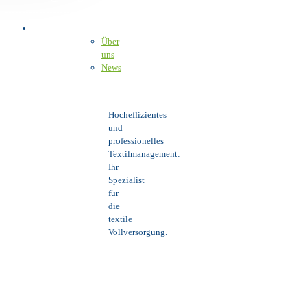
Über uns
Über
uns
News
Hocheffizientes
und
professionelles
Textilmanagement:
Ihr
Spezialist
für
die
textile
Vollversorgung.