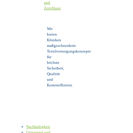
und
Zertifikate
Wir
bieten
Kliniken
maßgeschneiderte
Textilversorgungskonzepte
für
höchste
Sicherheit,
Qualität
und
Kosteneffizienz.
Nachhaltigkeit
Gütesiegel und