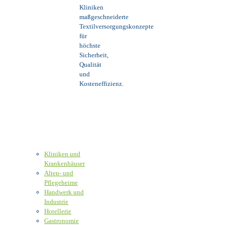
Kliniken
maßgeschneiderte
Textilversorgungskonzepte
für
höchste
Sicherheit,
Qualität
und
Kosteneffizienz.
Kliniken und
Krankenhäuser
Alten- und
Pflegeheime
Handwerk und
Industrie
Hotellerie
Gastronomie