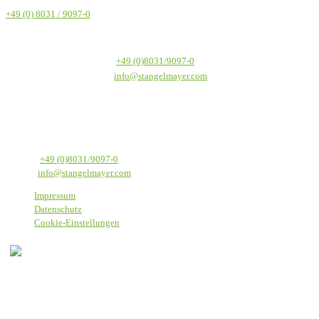
Donnerstag 8-17 Uhr, Freitag 8-13 Uhr)
+49 (0) 8031 / 9097-0
Textilservice Stangelmayer GmbH
Werkstraße 1
Telefon:
+49 (0)8031/9097-0
83059 Kolbermoor
E-Mail:
info@stangelmayer.com
Textilservice Stangelmayer GmbH
Werkstraße 1
83059 Kolbermoor
Telefon:
+49 (0)8031/9097-0
E-Mail:
info@stangelmayer.com
Impressum
Datenschutz
Cookie-Einstellungen
Bei Stangelmayer heißen wir alle Menschen willkommen, daher
nutzen wir eine sprachlich einfache Form, die alle einschließt, ohne
spezifische, gendergerechte Formulierungen.
© 2025 Textilservice Stangelmayer GmbH