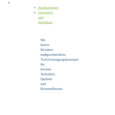
Verantwortung
Nachhaltigkeit
Gütesiegel
und
Zertifikate
Wir
bieten
Kliniken
maßgeschneiderte
Textilversorgungskonzepte
für
höchste
Sicherheit,
Qualität
und
Kosteneffizienz.