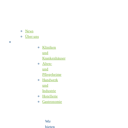
News
Über uns
Unser Angebot
Kliniken
und
Krankenhäuser
Alten-
und
Pflegeheime
Handwerk
und
Industrie
Hotellerie
Gastronomie
Wir
bieten