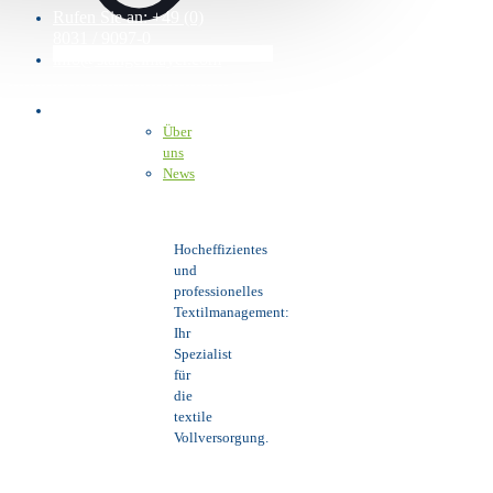
Rufen Sie an: +49 (0)
8031 / 9097-0
info@stangelmayer.com
Über uns
Über
uns
News
Hocheffizientes
und
professionelles
Textilmanagement:
Ihr
Spezialist
für
die
textile
Vollversorgung.